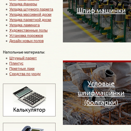
Укладка фанеры
Укладка штучного паркета
Шлиф машинки
Укладка массивной доски
Укладка паркетной доски
Укладка ламината
Художественные полы
Установка порожков
Дизайн новых полов
Напольные материалы:
Штучный паркет
Плинтус
Пркетные лаки
Средства по уходу
Угловые
шлифмашинки
(болгарки)
Калькулятор