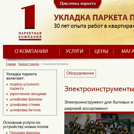
Циклевка паркета
УКЛАДКА ПАРКЕТА 
30 лет опыта работ в квартира
О КОМПАНИИ
УСЛУГИ
ЦЕНЫ
МАГ
Главная
/
Каталог товаров
/
Электроинструменты
Оборудование
Укладка паркета
включает:
подбор штучного
Электроинструмент
паркета
укрепление гвоздями
шлифовка фанеры
Электроинструмент для бытовых и
шлифовка стяжки
широкий ассортимент.
шлифовка бетона
Основные услуги по
устройству новых полов:
Продажа фанеры