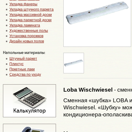
Укладка фанеры
Укладка штучного паркета
Укладка массивной доски
Укладка паркетной доски
Укладка ламината
Художественные полы
Установка порожков
Дизайн новых полов
Напольные материалы:
Штучный паркет
Плинтус
Пркетные лаки
Средства по уходу
Loba Wischwiesel
- смен
Сменная «шубка» LOBA и
Wischwiesel. «Шубку» мож
Калькулятор
кондиционера-ополаскива