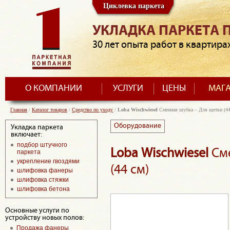
Циклевка паркета
УКЛАДКА ПАРКЕТА 
30 лет опыта работ в квартира
О КОМПАНИИ
УСЛУГИ
ЦЕНЫ
МАГ
Главная
/
Каталог товаров
/
Средство по уходу
/
Loba Wischwiesel
Сменная шубка – Для щетки (44
Оборудование
Укладка паркета
включает:
подбор штучного
Loba Wischwiesel
Сме
паркета
укрепление гвоздями
(44 см)
шлифовка фанеры
шлифовка стяжки
шлифовка бетона
Основные услуги по
устройству новых полов:
Продажа фанеры