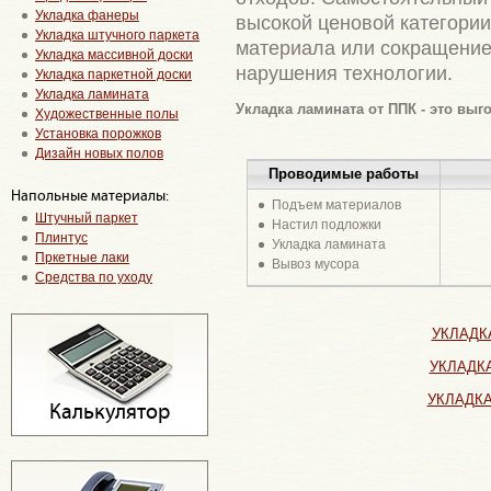
Укладка фанеры
высокой ценовой категории
Укладка штучного паркета
материала или сокращение
Укладка массивной доски
нарушения технологии.
Укладка паркетной доски
Укладка ламината
Укладка ламината от ППК - это выг
Художественные полы
Установка порожков
Дизайн новых полов
Проводимые работы
Напольные материалы:
Подъем материалов
Штучный паркет
Настил подложки
Плинтус
Укладка ламината
Пркетные лаки
Вывоз мусора
Средства по уходу
УКЛАДК
УКЛАДК
УКЛАДК
Калькулятор