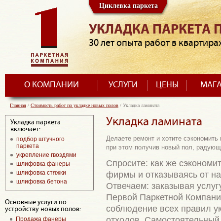
Циклевка паркета
УКЛАДКА ПАРКЕТА 
30 лет опыта работ в квартира
О КОМПАНИИ
УСЛУГИ
ЦЕНЫ
МАГ
Главная
/
Стоимость работ по укладке новых полов
/
Укладка ламината
Укладка ламината
Укладка паркета
включает:
Делаете ремонт и хотите сэкономить 
подбор штучного
паркета
при этом получив новый пол, радующ
укрепление гвоздями
Спросите: как же сэкономит
шлифовка фанеры
шлифовка стяжки
фирмы и отказываясь от н
шлифовка бетона
Отвечаем: заказывая услуг
Первой Паркетной Компани
Основные услуги по
соблюдение всех правил у
устройству новых полов:
отходов. Самостоятельный
Продажа фанеры