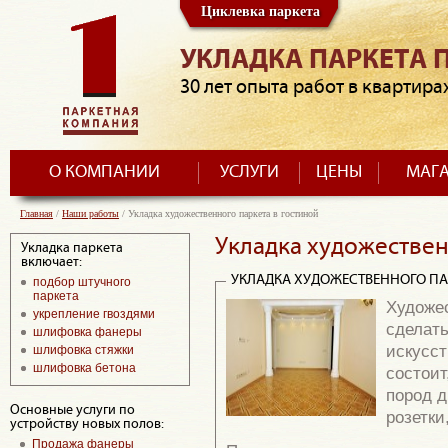
Циклевка паркета
УКЛАДКА ПАРКЕТА 
30 лет опыта работ в квартира
О КОМПАНИИ
УСЛУГИ
ЦЕНЫ
МАГ
Главная
/
Наши работы
/
Укладка художественного паркета в гостиной
Укладка художествен
Укладка паркета
включает:
УКЛАДКА ХУДОЖЕСТВЕННОГО ПА
подбор штучного
паркета
Художес
укрепление гвоздями
сделать
шлифовка фанеры
искусст
шлифовка стяжки
шлифовка бетона
состоит
пород д
Основные услуги по
розетки
устройству новых полов:
Продажа фанеры